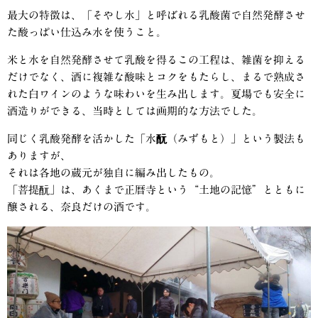
最大の特徴は、
「そやし水」
と呼ばれる乳酸菌で自然発酵させ
た酸っぱい仕込み水を使うこと。
米と水を自然発酵させて乳酸を得るこの工程は、雑菌を抑える
だけでなく、酒に複雑な酸味とコクをもたらし、まるで熟成さ
れた白ワインのような味わいを生み出します。夏場でも安全に
酒造りができる、当時としては画期的な方法でした。
同じく乳酸発酵を活かした
「水酛（みずもと）」
という製法も
ありますが、
それは各地の蔵元が独自に編み出したもの。
「菩提酛」は、あくまで
正暦寺
という“土地の記憶”とともに
醸される、奈良だけの酒です。