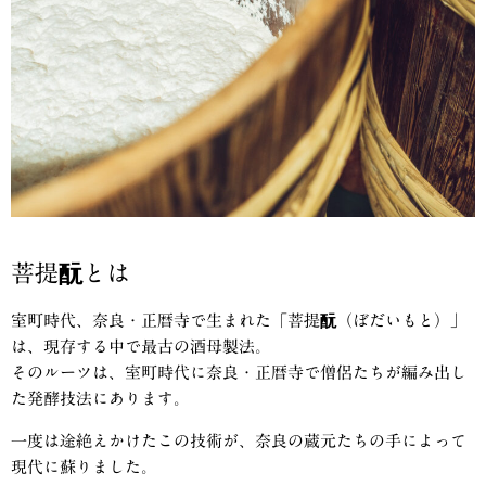
菩提酛とは
室町時代、奈良・正暦寺で生まれた
「菩提酛（ぼだいもと）」
は、現存する中で最古の酒母製法。
そのルーツは、室町時代に奈良・
正暦寺
で僧侶たちが編み出し
た発酵技法にあります。
一度は途絶えかけたこの技術が、奈良の蔵元たちの手によって
現代に蘇りました。