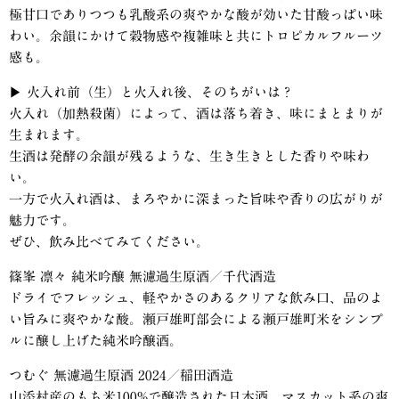
極甘口でありつつも乳酸系の爽やかな酸が効いた甘酸っぱい味
わい。余韻にかけて穀物感や複雑味と共にトロピカルフルーツ
感も。
▶︎
火入れ前（生）と火入れ後、そのちがいは？
火入れ（加熱殺菌）によって、酒は落ち着き、味にまとまりが
生まれます。
生酒は発酵の余韻が残るような、生き生きとした香りや味わ
い。
一方で火入れ酒は、まろやかに深まった旨味や香りの広がりが
魅力です。
ぜひ、飲み比べてみてください。
篠峯 凛々 純米吟醸 無濾過生原酒／千代酒造
ドライでフレッシュ、軽やかさのあるクリアな飲み口、品のよ
い旨みに爽やかな酸。瀬戸雄町部会による瀬戸雄町米をシンプ
ルに醸し上げた純米吟醸酒。
つむぐ 無濾過生原酒 2024／稲田酒造
山添村産のもち米100%で醸造された日本酒。マスカット系の爽