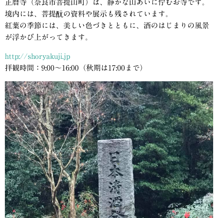
正暦寺（奈良市菩提山町）は、静かな山あいに佇むお寺です。
境内には、菩提酛の資料や展示も残されています。
紅葉の季節には、美しい色づきとともに、酒のはじまりの風景
が浮かび上がってきます。
http://shoryakuji.jp
拝観時間：9:00〜16:00（秋期は17:00まで）